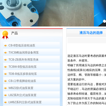
液压马达的选择
产品
CB-B型低压齿轮油泵
TXCB稀油润滑设备用泵
选定液压马达时要考虑的因素
TCB-ZB系列专用泵壳体
装条件、外观等。
明确了所用液压马达的种类之后
TCBW-B型低压齿轮泵
性曲线(或算出)相应的压降、
TDB-B低压多联齿轮泵
这样泵、阀、管路等都最小；
述方案的折中。
CB-口带底脚齿轮油泵
需要低速运行的马达，要核对
WBZ2卧式油泵装置
平稳运行，马达的泄漏必须恒定，负
轴承寿命和转速、载荷有关，
LBZ系列立式油泵装置
其制动扭矩不得大于马达的最
LWBZ系列立卧式油泵装置
为了防止作为泵工作的制动马达