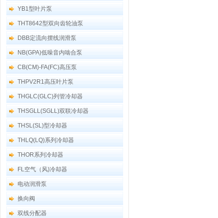
YB1型叶片泵
THT8642型双向齿轮油泵
DBB定流向摆线润滑泵
NB(GPA)低噪音内啮合泵
CB(CM)-FA(FC)高压泵
THPV2R1高压叶片泵
THGLC(GLC)列管冷却器
THSGLL(SGLL)双联冷却器
THSL(SL)型冷却器
THLQ(LQ)系列冷却器
THOR系列冷却器
FL空气（风)冷却器
电动润滑泵
换向阀
双线分配器